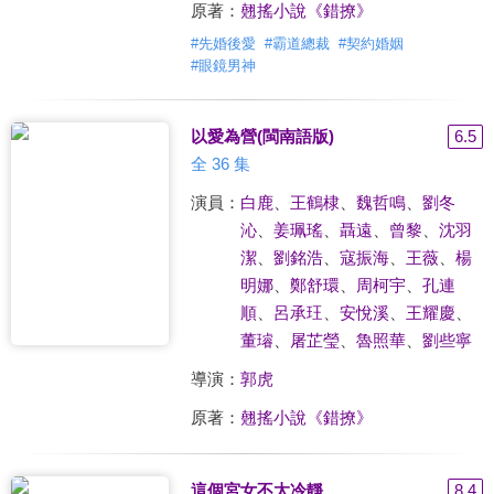
原著：
翹搖小說《錯撩》
#
先婚後愛
#
霸道總裁
#
契約婚姻
#
眼鏡男神
以愛為營(閩南語版)
6.5
全 36 集
演員：
白鹿
、
王鶴棣
、
魏哲鳴
、
劉冬
沁
、
姜珮瑤
、
聶遠
、
曾黎
、
沈羽
潔
、
劉銘浩
、
寇振海
、
王薇
、
楊
明娜
、
鄭舒環
、
周柯宇
、
孔連
順
、
呂承玨
、
安悅溪
、
王耀慶
、
董璿
、
屠芷瑩
、
魯照華
、
劉些寧
導演：
郭虎
原著：
翹搖小說《錯撩》
這個宮女不太冷靜
8.4