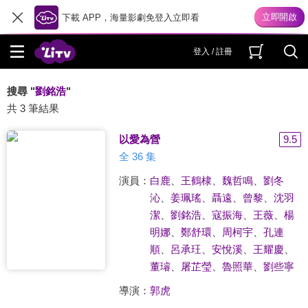
下載 APP，海量影劇免登入立即看
登入 / 註冊
搜尋 "
劉銘浩
"
共 3 筆結果
以愛為營
9.5
全 36 集
演員：
白鹿
、
王鶴棣
、
魏哲鳴
、
劉冬
沁
、
姜珮瑤
、
聶遠
、
曾黎
、
沈羽
潔
、
劉銘浩
、
寇振海
、
王薇
、
楊
明娜
、
鄭舒環
、
周柯宇
、
孔連
順
、
呂承玨
、
安悅溪
、
王耀慶
、
董璿
、
屠芷瑩
、
魯照華
、
劉些寧
導演：
郭虎