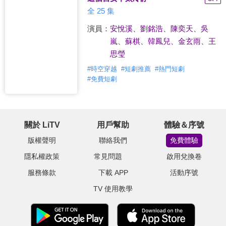
全 25 集
演員：
安悅溪
、
劉銘浩
、
陳奕天
、
吳
嵐
、
蘇棋
、
韓鳳兒
、
金玄雨
、
王
思瑩
#
時空穿越
#
短劇推薦
#
熱門短劇
#
免費短劇
關於 LiTV
用戶幫助
體驗＆序號
版權聲明
聯絡我們
免費體驗
隱私權政策
常見問題
啟用兌換卷
服務條款
下載 APP
活動序號
TV 使用教學