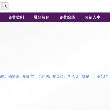
免費戲劇
爆款短劇
免費綜藝
蒙福人生
晶媚
、
陳孟奇
、
劉衛華
、
李宜儒
、
劉芙伶
、
李允傲
、
鄭楚一
、
張彭皓