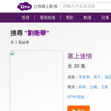
首頁
電視頻道
電影
動漫
兒童
搜尋 "
劉衛華
"
共 1 筆結果
塞上迷情
全 20 集
演員：
李東學
、
黑子
、
湯
導演：
聶軍
、
王曦
、
王夢
#
戶外冒險
播放