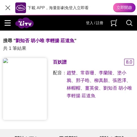
下載 APP，海量影劇免登入立即看
登入 / 註冊
搜尋 "
劉知否 胡小唯 李輕揚 莊道魚
"
共 1 筆結果
百妖譜
8.0
配音：
趙雙
、
常蓉珊
、
李蘭陵
、
塗小
鴉
、
邢子晧
、
柳真顏
、
張恩澤
、
林帽帽
、
薑英俊
、
劉知否 胡小唯
李輕揚 莊道魚