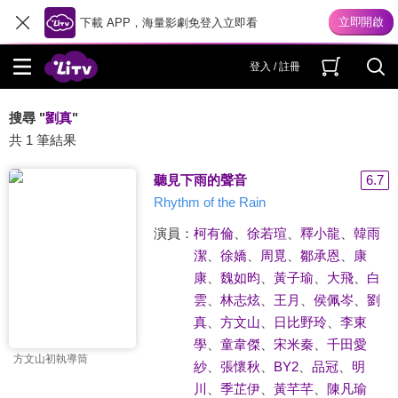
下載 APP，海量影劇免登入立即看
登入 / 註冊
搜尋 "
劉真
"
共 1 筆結果
聽見下雨的聲音
6.7
Rhythm of the Rain
演員：
柯有倫
、
徐若瑄
、
釋小龍
、
韓雨
潔
、
徐嬌
、
周覓
、
鄒承恩
、
康
康
、
魏如昀
、
黃子瑜
、
大飛
、
白
雲
、
林志炫
、
王月
、
侯佩岑
、
劉
真
、
方文山
、
日比野玲
、
李東
學
、
童韋傑
、
宋米秦
、
千田愛
方文山初執導筒
紗
、
張懷秋
、
BY2
、
品冠
、
明
川
、
季芷伊
、
黃芊芊
、
陳凡瑜