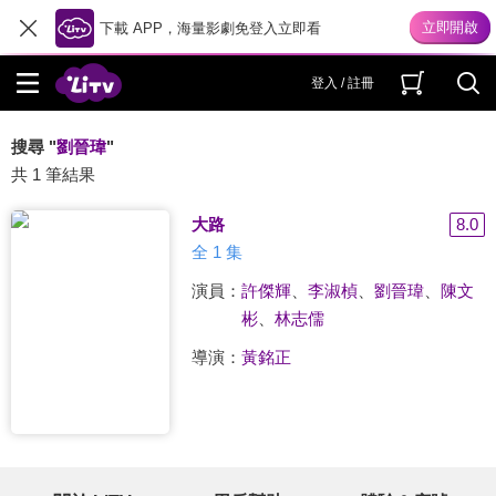
下載 APP，海量影劇免登入立即看
登入 / 註冊
搜尋 "
劉晉瑋
"
共 1 筆結果
大路
8.0
全 1 集
演員：
許傑輝
、
李淑楨
、
劉晉瑋
、
陳文
彬
、
林志儒
導演：
黃銘正