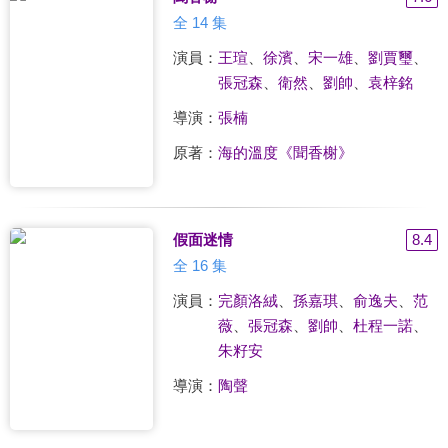
全 14 集
演員：
王瑄
、
徐濱
、
宋一雄
、
劉賈璽
、
張冠森
、
衛然
、
劉帥
、
袁梓銘
導演：
張楠
原著：
海的溫度《聞香榭》
假面迷情
8.4
全 16 集
演員：
完顏洛絨
、
孫嘉琪
、
俞逸夫
、
范
薇
、
張冠森
、
劉帥
、
杜程一諾
、
朱籽安
導演：
陶聲