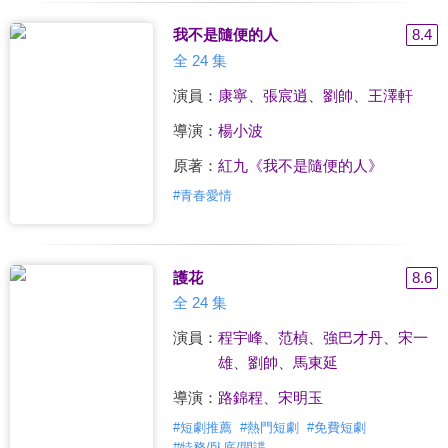
我不是隨便的人
8.4
全 24 集
演員：
康寧
、
張宸逍
、
劉帥
、
王澤軒
導演：
楊小波
原著：
紅九《我不是隨便的人》
#
青春愛情
護花
8.6
全 24 集
演員：
程宇峰
、
范楨
、
強巴才丹
、
宋一
雄
、
劉帥
、
馬東延
導演：
路錦程
、
宋明玉
#
短劇推薦
#
熱門短劇
#
免費短劇
#
特務/臥底/間諜