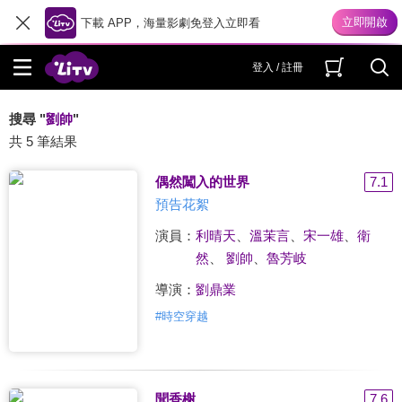
下載 APP，海量影劇免登入立即看
登入 / 註冊
搜尋 "
劉帥
"
共 5 筆結果
偶然闖入的世界
7.1
預告花絮
演員：
利晴天
、
溫茉言
、
宋一雄
、
衛
然
、
劉帥
、
魯芳岐
導演：
劉鼎業
#
時空穿越
聞香榭
7.6