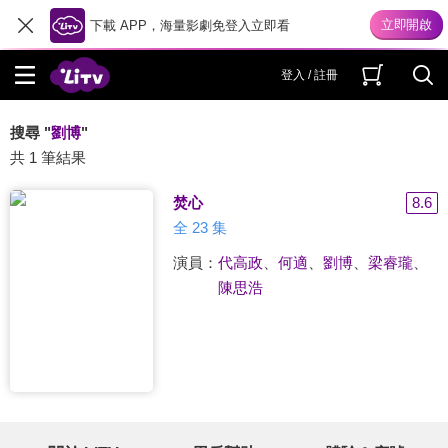
下載 APP，海量影劇免登入立即看
登入 / 註冊
搜尋 "
劉博
"
共 1 筆結果
焚心
8.6
全 23 集
演員：
代高政
、
何適
、
劉博
、
梁睿瓏
、
陳思浩