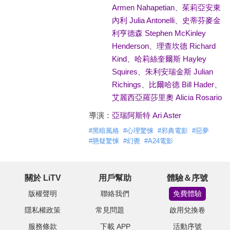
Armen Nahapetian
、
茱莉亞安東
內利 Julia Antonelli
、
史蒂芬麥金
利亨德森 Stephen McKinley
Henderson
、
理查坎德 Richard
Kind
、
哈莉絲奎爾斯 Hayley
Squires
、
朱利安瑞金斯 Julian
Richings
、
比爾哈德 Bill Hader
、
艾麗西亞羅莎里奧 Alicia Rosario
導演：
亞瑞阿斯特 Ari Aster
#
黑暗風格
#
心理驚悚
#
邪典電影
#
惡夢
#
懸疑驚悚
#
幻覺
#
A24電影
關於 LiTV
用戶幫助
體驗＆序號
版權聲明
聯絡我們
免費體驗
隱私權政策
常見問題
啟用兌換卷
服務條款
下載 APP
活動序號