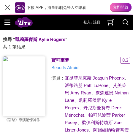
下載 APP，海量影劇免登入立即看
登入 / 註冊
搜尋 "
凱莉羅傑斯 Kylie Rogers
"
共 1 筆結果
寶可噩夢
8.3
Beau Is Afraid
演員：
瓦昆菲尼克斯 Joaquin Phoenix
、
派蒂路朋 Patti LuPone
、
艾美萊
恩 Amy Ryan
、
奈森連恩 Nathan
Lane
、
凱莉羅傑斯 Kylie
Rogers
、
丹尼斯曼努奇 Denis
Ménochet
、
帕可兒波茜 Parker
《宿怨》導演驚悚神作
Posey
、
柔伊利斯特瓊斯 Zoe
Lister-Jones
、
阿爾緬納哈普蒂安