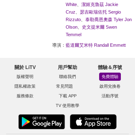
White
、
潔姬克魯茲 Jackie
Cruz
、
瑟吉歐瑞佐托 Sergio
Rizzuto
、
泰勒喬恩奧森 Tyler Jon
Olson
、
史文提米爾 Swen
Temmel
導演：
藍道爾艾米特 Randall Emmett
關於 LiTV
用戶幫助
體驗＆序號
版權聲明
聯絡我們
免費體驗
隱私權政策
常見問題
啟用兌換卷
服務條款
下載 APP
活動序號
TV 使用教學