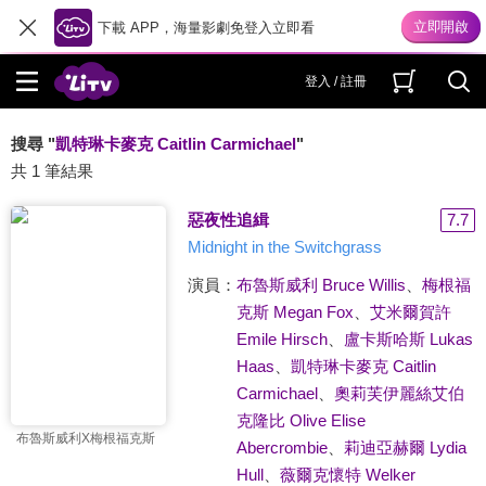
下載 APP，海量影劇免登入立即看
登入 / 註冊
搜尋 "
凱特琳卡麥克 Caitlin Carmichael
"
共 1 筆結果
惡夜性追緝
7.7
Midnight in the Switchgrass
演員：
布魯斯威利 Bruce Willis
、
梅根福
克斯 Megan Fox
、
艾米爾賀許
Emile Hirsch
、
盧卡斯哈斯 Lukas
Haas
、
凱特琳卡麥克 Caitlin
Carmichael
、
奧莉芙伊麗絲艾伯
克隆比 Olive Elise
布魯斯威利X梅根福克斯
Abercrombie
、
莉迪亞赫爾 Lydia
Hull
、
薇爾克懷特 Welker