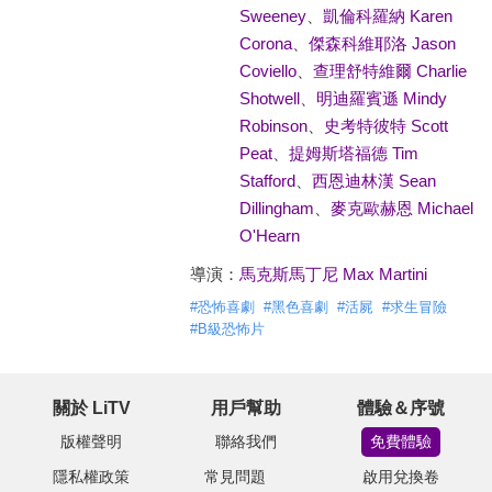
Sweeney
、
凱倫科羅納 Karen
Corona
、
傑森科維耶洛 Jason
Coviello
、
查理舒特維爾 Charlie
Shotwell
、
明迪羅賓遜 Mindy
Robinson
、
史考特彼特 Scott
Peat
、
提姆斯塔福德 Tim
Stafford
、
西恩迪林漢 Sean
Dillingham
、
麥克歐赫恩 Michael
O'Hearn
導演：
馬克斯馬丁尼 Max Martini
#
恐怖喜劇
#
黑色喜劇
#
活屍
#
求生冒險
#
B級恐怖片
關於 LiTV
用戶幫助
體驗＆序號
版權聲明
聯絡我們
免費體驗
隱私權政策
常見問題
啟用兌換卷