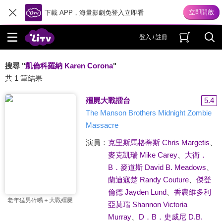
下載 APP，海量影劇免登入立即看
登入 / 註冊
搜尋 "
凱倫科羅納 Karen Corona
"
共 1 筆結果
殭屍大戰擂台
5.4
The Manson Brothers Midnight Zombie
Massacre
演員：
克里斯馬格蒂斯 Chris Margetis
、
麥克凱瑞 Mike Carey
、
大衛．
B．麥道斯 David B. Meadows
、
蘭迪寇楚 Randy Couture
、
傑登
倫德 Jayden Lund
、
香農維多利
老年猛男碎嘴＋大戰殭屍
亞莫瑞 Shannon Victoria
Murray
、
D．B．史威尼 D.B.