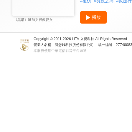
#
復仇
#
喪親之痛
#
救援行
播放
《黑塔》班加文拯救愛女
Copyright © 2011-
2026
LiTV 立視科技 All Rights Reserved.
營業人名稱：替您錄科技股份有限公司
統一編號：2774008
本服務使用中華電信影音平台遞送