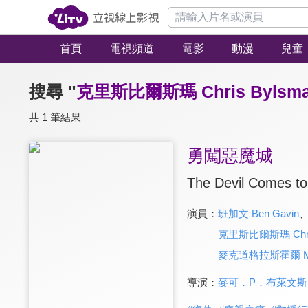
首頁
電視頻道
電影
動漫
兒童
搜尋 "
克里斯比爾斯瑪 Chris Bylsm
共 1 筆結果
勇闖惡魔城
The Devil Comes to
演員：
班加文 Ben Gavin
克里斯比爾斯瑪 Chris
麥克道格拉斯霍爾 Micha
導演：
麥可．P．布萊文斯 Mich