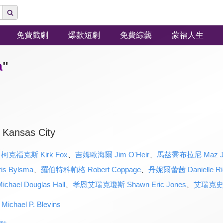
免費戲劇
爆款短劇
免費綜藝
蒙福人生
a
"
 Kansas City
、
柯克福克斯 Kirk Fox
、
吉姆歐海爾 Jim O'Heir
、
馬茲喬布拉尼 Maz Jo
 Bylsma
、
羅伯特科帕格 Robert Coppage
、
丹妮爾蕾茜 Danielle Ri
el Douglas Hall
、
孝恩艾瑞克瓊斯 Shawn Eric Jones
、
艾瑞克史戴夫
ael P. Blevins