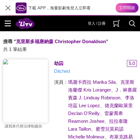
下載 APP，海量影劇免登入立即看
登入 / 註冊
搜尋 "
克里斯多福唐納森 Christopher Donaldson
"
共 1 筆結果
劫囚
5.0
Ditched
演員：
瑪麗卡西拉 Marika Sila
、
克里斯
洛蘭傑 Kris Loranger
、
J．林賽羅
賓森 J. Lindsay Robinson
、
李洛
培茲 Lee Lopez
、
德克蘭歐萊里
Declan O'Reilly
、
雷蒙喬希
Reamonn Joshee
、
拉拉泰隆
讓我來代替法律制裁你
Lara Taillon
、
蜜雪兒莫莉諾
Michelle Molineux
、
布萊克路易