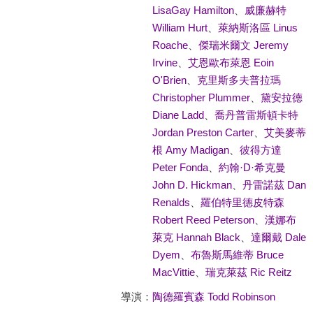
LisaGay Hamilton
、
威廉赫特
William Hurt
、
萊納斯洛區 Linus
Roache
、
傑瑞米爾文 Jeremy
Irvine
、
艾恩歐布萊恩 Eoin
O'Brien
、
克里斯多夫普拉瑪
Christopher Plummer
、
黛安拉德
Diane Ladd
、
喬丹普雷斯頓卡特
Jordan Preston Carter
、
艾美麥蒂
根 Amy Madigan
、
彼得方達
Peter Fonda
、
約翰·D·希克曼
John D. Hickman
、
丹雷諾茲 Dan
Renalds
、
羅伯特里德皮特森
Robert Reed Peterson
、
漢娜布
萊克 Hannah Black
、
達爾戴 Dale
Dyem
、
布魯斯馬維蒂 Bruce
MacVittie
、
瑞克萊茲 Ric Reitz
導演：
陶德羅賓森 Todd Robinson