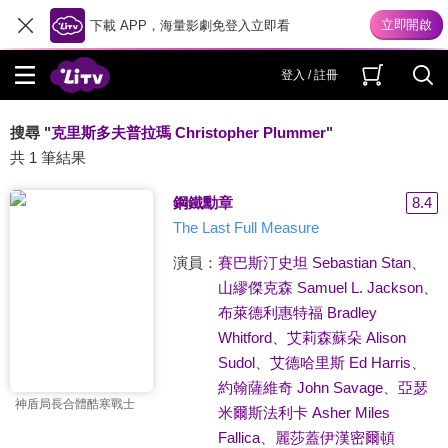
下載 APP，海量影劇免登入立即看
登入 / 註冊
搜尋 "
克里斯多夫普拉瑪 Christopher Plummer
"
共 1 筆結果
鋼鐵勳章
8.4
The Last Full Measure
演員：
賽巴斯汀史坦 Sebastian Stan
、
山繆傑克森 Samuel L. Jackson
、
布萊德利惠特福 Bradley
Whitford
、
艾莉森蘇朵 Alison
Sudol
、
艾德哈里斯 Ed Harris
、
約翰薩維奇 John Savage
、
亞瑟
神盾局長合體酷寒戰士
米爾斯法利卡 Asher Miles
Fallica
、
麗莎蓋伊漢密爾頓