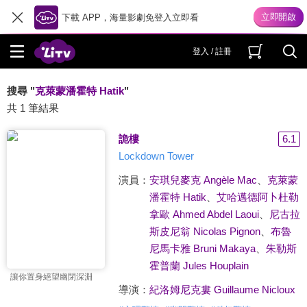
下載 APP，海量影劇免登入立即看
登入 / 註冊
搜尋 "
克萊蒙潘霍特 Hatik
"
共 1 筆結果
詭樓
6.1
Lockdown Tower
演員：
安琪兒麥克 Angèle Mac
、
克萊蒙
潘霍特 Hatik
、
艾哈邁德阿卜杜勒
拿歐 Ahmed Abdel Laoui
、
尼古拉
斯皮尼翁 Nicolas Pignon
、
布魯
尼馬卡雅 Bruni Makaya
、
朱勒斯
霍普蘭 Jules Houplain
讓你置身絕望幽閉深淵
導演：
紀洛姆尼克婁 Guillaume Nicloux