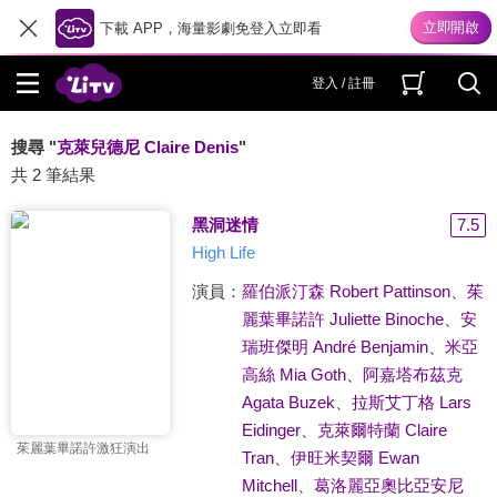
下載 APP，海量影劇免登入立即看
登入 / 註冊
搜尋 "
克萊兒德尼 Claire Denis
"
共 2 筆結果
黑洞迷情
7.5
High Life
演員：
羅伯派汀森 Robert Pattinson
、
茱
麗葉畢諾許 Juliette Binoche
、
安
瑞班傑明 André Benjamin
、
米亞
高絲 Mia Goth
、
阿嘉塔布茲克
Agata Buzek
、
拉斯艾丁格 Lars
Eidinger
、
克萊爾特蘭 Claire
茱麗葉畢諾許激狂演出
Tran
、
伊旺米契爾 Ewan
Mitchell
、
葛洛麗亞奧比亞安尼