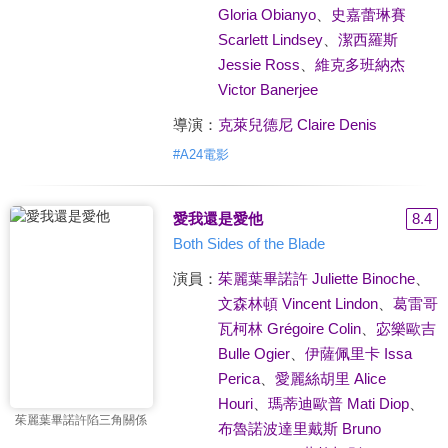
Gloria Obianyo
、
史嘉蕾琳賽
Scarlett Lindsey
、
潔西羅斯
Jessie Ross
、
維克多班納杰
Victor Banerjee
導演：
克萊兒德尼 Claire Denis
#
A24電影
愛我還是愛他
8.4
Both Sides of the Blade
演員：
茱麗葉畢諾許 Juliette Binoche
、
文森林頓 Vincent Lindon
、
葛雷哥
瓦柯林 Grégoire Colin
、
宓樂歐吉
Bulle Ogier
、
伊薩佩里卡 Issa
Perica
、
愛麗絲胡里 Alice
Houri
、
瑪蒂迪歐普 Mati Diop
、
茱麗葉畢諾許陷三角關係
布魯諾波達里戴斯 Bruno