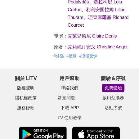
Podalydès
、
蘿拉柯彤 Lola
Créton
、
利利安圖拉姆 Lilian
Thuram
、
理查庫爾塞 Richard
Courcet
導演：
克萊兒德尼 Claire Denis
原著：
克莉絲汀安戈 Christine Angot
#
外遇
#
婚姻
#
浪漫驚悚
關於 LiTV
用戶幫助
體驗＆序號
版權聲明
聯絡我們
免費體驗
隱私權政策
常見問題
啟用兌換卷
服務條款
下載 APP
活動序號
TV 使用教學