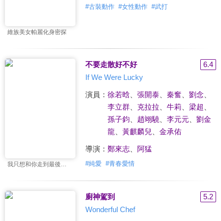
#
古裝動作
#
女性動作
#
武打
維族美女帕麗化身密探
不要走散好不好
6.4
If We Were Lucky
演員：
徐若晗
、
張開泰
、
秦奮
、
劉念
、
李立群
、
克拉拉
、
牛莉
、
梁超
、
孫子鈞
、
趙翊驍
、
李元元
、
劉金
龍
、
黃麒麟兒
、
金承佑
導演：
鄭來志
、
阿猛
#
純愛
#
青春愛情
我只想和你走到最後…
廚神駕到
5.2
Wonderful Chef