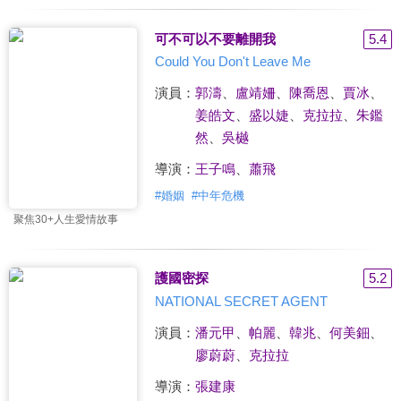
可不可以不要離開我
5.4
Could You Don't Leave Me
演員：
郭濤
、
盧靖姍
、
陳喬恩
、
賈冰
、
姜皓文
、
盛以婕
、
克拉拉
、
朱鑑
然
、
吳樾
導演：
王子鳴
、
蕭飛
#
婚姻
#
中年危機
聚焦30+人生愛情故事
護國密探
5.2
NATIONAL SECRET AGENT
演員：
潘元甲
、
帕麗
、
韓兆
、
何美鈿
、
廖蔚蔚
、
克拉拉
導演：
張建康