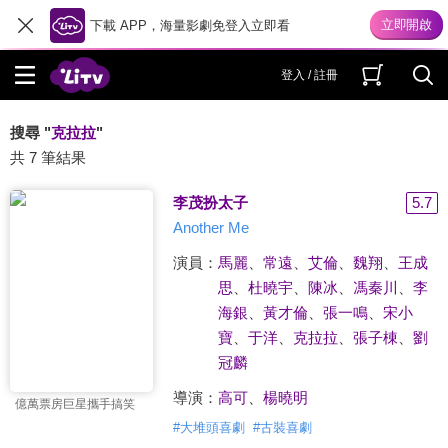
下載 APP，海量影劇免登入立即看
登入 / 註冊
搜尋 "
克拉拉
"
共 7 筆結果
李茂扮太子
5.7
Another Me
演員：
馬麗
、
常遠
、
艾倫
、
魏翔
、
王成
思
、
杜曉宇
、
陳冰
、
馮秦川
、
李
海銀
、
黃才倫
、
張一鳴
、
宋小
寶
、
于洋
、
克拉拉
、
張子棟
、
劉
冠麟
導演：
高可
、
楊曉明
億萬票房巨星攜手搞笑
#
大堆頭喜劇
#
古裝喜劇