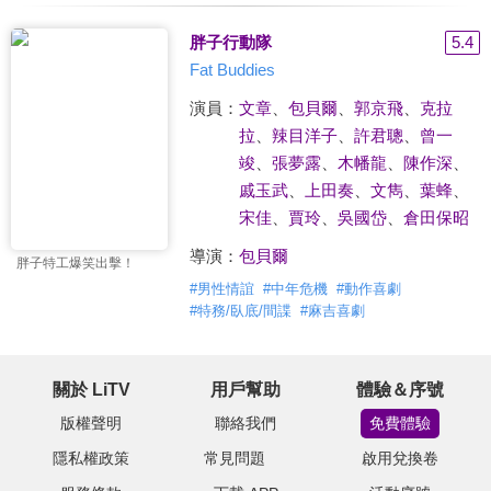
胖子行動隊
5.4
Fat Buddies
演員：
文章
、
包貝爾
、
郭京飛
、
克拉
拉
、
辣目洋子
、
許君聰
、
曾一
竣
、
張夢露
、
木幡龍
、
陳作深
、
戚玉武
、
上田奏
、
文雋
、
葉蜂
、
宋佳
、
賈玲
、
吳國岱
、
倉田保昭
導演：
包貝爾
胖子特工爆笑出擊！
#
男性情誼
#
中年危機
#
動作喜劇
#
特務/臥底/間諜
#
麻吉喜劇
關於 LiTV
用戶幫助
體驗＆序號
版權聲明
聯絡我們
免費體驗
隱私權政策
常見問題
啟用兌換卷