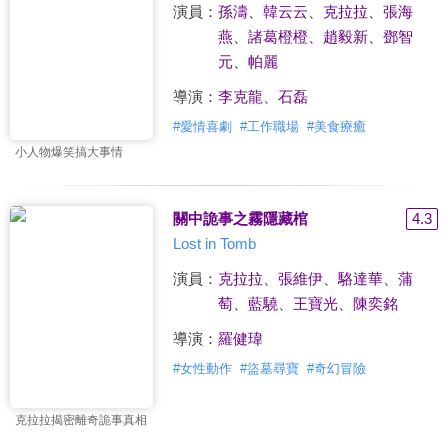
演員：
孫濤
、
韓云云
、
克拉拉
、
張海
燕
、
諸葛橙橙
、
趙毅新
、
鄧智
元
、
帕麗
導演：
李克龍
、
石磊
#
愛情喜劇
#
工作職場
#
美食療癒
小人物爆笑搞大事情
關中詭事之霧隱藏棺
4.3
Lost in Tomb
演員：
克拉拉
、
張維伊
、
駱達華
、
蒲
萄
、
藍驍
、
王寶光
、
陳奕銘
導演：
羅健瑋
#
女性動作
#
盜墓尋寶
#
奇幻冒險
克拉拉揭密離奇詭事真相