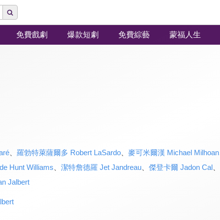
免費戲劇
爆款短劇
免費綜藝
蒙福人生
aré
、
羅勃特萊薩爾多 Robert LaSardo
、
麥可米爾漢 Michael Milhoan
unt Williams
、
潔特詹德羅 Jet Jandreau
、
傑登卡爾 Jadon Cal
、
Jalbert
bert