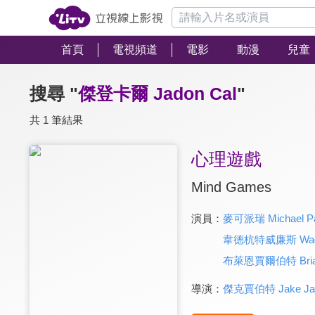
首頁
電視頻道
電影
動漫
兒童
搜尋 "
傑登卡爾 Jadon Cal
"
共 1 筆結果
心理遊戲
Mind Games
演員：
麥可派瑞 Michael P
韋德杭特威廉斯 Wade H
布萊恩賈爾伯特 Brian 
導演：
傑克賈伯特 Jake Jal