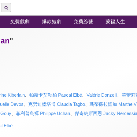
免費戲劇
爆款短劇
免費綜藝
蒙福人生
an
"
 Kiberlain
、
帕斯卡艾勒柏 Pascal Elbé
、
Valérie Donzelli
、
華蕾莉董澤
lle Devos
、
克勞迪婭塔博 Claudia Tagbo
、
瑪蒂薇拉隆加 Marthe Vill
Gouy
、
菲利普烏禪 Philippe Uchan
、
傑奇納斯西恩 Jacky Nercessia
 Elbé