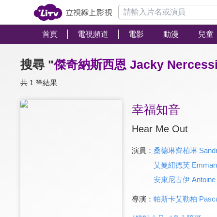
首頁
電視頻道
電影
動漫
兒童
搜尋 "
傑奇納斯西恩 Jacky Nercessi
共 1 筆結果
幸福知音
Hear Me Out
演員：
桑德琳齊柏琳 Sandrine
艾曼紐德芙 Emmanue
安東尼古伊 Antoine 
導演：
帕斯卡艾勒柏 Pascal