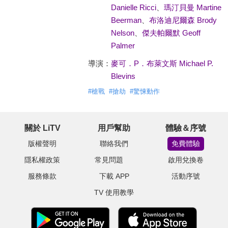
Danielle Ricci
、
瑪汀貝曼 Martine
Beerman
、
布洛迪尼爾森 Brody
Nelson
、
傑夫帕爾默 Geoff
Palmer
導演：
麥可．P．布萊文斯 Michael P.
Blevins
#
槍戰
#
搶劫
#
驚悚動作
關於 LiTV
用戶幫助
體驗＆序號
版權聲明
聯絡我們
免費體驗
隱私權政策
常見問題
啟用兌換卷
服務條款
下載 APP
活動序號
TV 使用教學