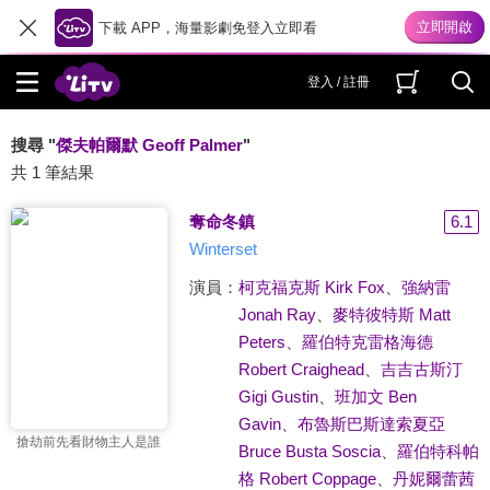
下載 APP，海量影劇免登入立即看
登入 / 註冊
搜尋 "
傑夫帕爾默 Geoff Palmer
"
共 1 筆結果
奪命冬鎮
6.1
Winterset
演員：
柯克福克斯 Kirk Fox
、
強納雷
Jonah Ray
、
麥特彼特斯 Matt
Peters
、
羅伯特克雷格海德
Robert Craighead
、
吉吉古斯汀
Gigi Gustin
、
班加文 Ben
Gavin
、
布魯斯巴斯達索夏亞
搶劫前先看財物主人是誰
Bruce Busta Soscia
、
羅伯特科帕
格 Robert Coppage
、
丹妮爾蕾茜