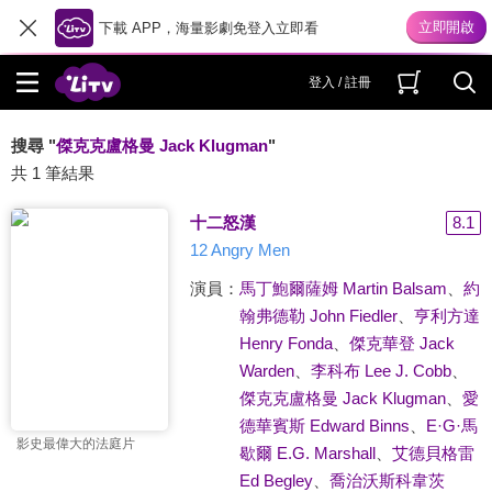
下載 APP，海量影劇免登入立即看
登入 / 註冊
搜尋 "
傑克克盧格曼 Jack Klugman
"
共 1 筆結果
十二怒漢
8.1
12 Angry Men
演員：
馬丁鮑爾薩姆 Martin Balsam
、
約
翰弗德勒 John Fiedler
、
亨利方達
Henry Fonda
、
傑克華登 Jack
Warden
、
李科布 Lee J. Cobb
、
傑克克盧格曼 Jack Klugman
、
愛
德華賓斯 Edward Binns
、
E·G·馬
影史最偉大的法庭片
歇爾 E.G. Marshall
、
艾德貝格雷
Ed Begley
、
喬治沃斯科韋茨