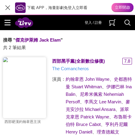
下載 APP，海量影劇免登入立即看
登入 / 註冊
搜尋 "
傑克伊萊姆 Jack Elam
"
共 2 筆結果
西部黑手黨(全新數位修復)
7.8
The Comancheros
演員：
約翰韋恩 John Wayne
、
史都惠特
曼 Stuart Whitman
、
伊娜巴林 Ina
Balin
、
尼希米佩索 Nehemiah
Persoff
、
李馬文 Lee Marvin
、
麥
克安沙拉 Michael Ansara
、
派翠
克韋恩 Patrick Wayne
、
布魯斯卡
西部硬漢約翰韋恩主演
伯特 Bruce Cabot
、
亨利丹尼爾
Henry Daniell
、
理查德戴文