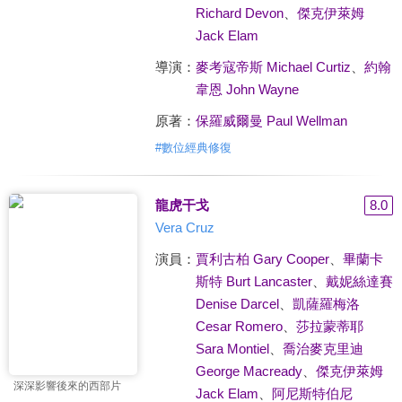
Richard Devon
、
傑克伊萊姆
Jack Elam
導演：
麥考寇帝斯 Michael Curtiz
、
約翰
韋恩 John Wayne
原著：
保羅威爾曼 Paul Wellman
#
數位經典修復
龍虎干戈
8.0
Vera Cruz
演員：
賈利古柏 Gary Cooper
、
畢蘭卡
斯特 Burt Lancaster
、
戴妮絲達賽
Denise Darcel
、
凱薩羅梅洛
Cesar Romero
、
莎拉蒙蒂耶
Sara Montiel
、
喬治麥克里迪
George Macready
、
傑克伊萊姆
深深影響後來的西部片
Jack Elam
、
阿尼斯特伯尼