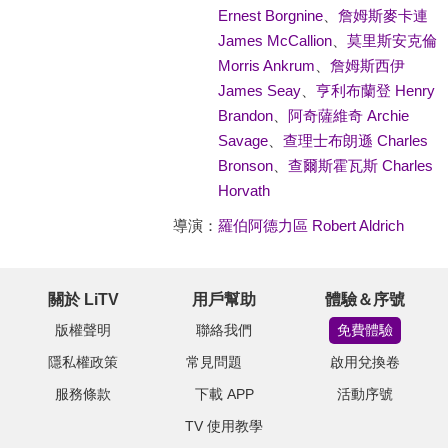
Ernest Borgnine
、
詹姆斯麥卡連
James McCallion
、
莫里斯安克倫
Morris Ankrum
、
詹姆斯西伊
James Seay
、
亨利布蘭登 Henry
Brandon
、
阿奇薩維奇 Archie
Savage
、
查理士布朗遜 Charles
Bronson
、
查爾斯霍瓦斯 Charles
Horvath
導演：
羅伯阿德力區 Robert Aldrich
關於 LiTV
用戶幫助
體驗＆序號
版權聲明
聯絡我們
免費體驗
隱私權政策
常見問題
啟用兌換卷
服務條款
下載 APP
活動序號
TV 使用教學