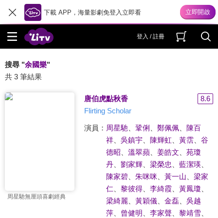
下載 APP，海量影劇免登入立即看
登入 / 註冊
搜尋 "
余國樂
"
共 3 筆結果
唐伯虎點秋香
8.6
Flirting Scholar
演員：
周星馳
、
鞏俐
、
鄭佩佩
、
陳百
祥
、
吳鎮宇
、
陳輝虹
、
黃霑
、
谷
德昭
、
溫翠蘋
、
姜皓文
、
苑瓊
丹
、
劉家輝
、
梁榮忠
、
藍潔瑛
、
陳家碧
、
朱咪咪
、
黃一山
、
梁家
仁
、
黎彼得
、
李綺霞
、
黃鳳瓊
、
周星馳無厘頭喜劇經典
梁綺麗
、
黃穎儀
、
金磊
、
吳越
萍
、
曾健明
、
李家聲
、
黎靖雪
、