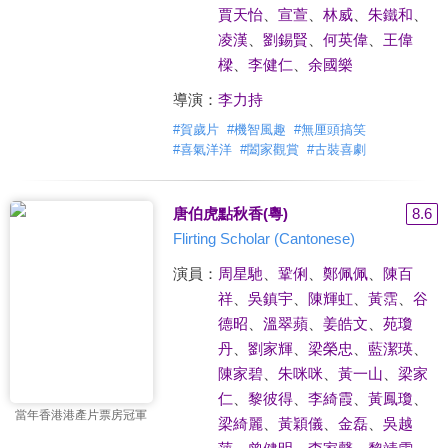
賈天怡
、
宣萱
、
林威
、
朱鐵和
、
凌漢
、
劉錫賢
、
何英偉
、
王偉
樑
、
李健仁
、
余國樂
導演：
李力持
#
賀歲片
#
機智風趣
#
無厘頭搞笑
#
喜氣洋洋
#
闔家觀賞
#
古裝喜劇
唐伯虎點秋香(粵)
8.6
Flirting Scholar (Cantonese)
演員：
周星馳
、
鞏俐
、
鄭佩佩
、
陳百
祥
、
吳鎮宇
、
陳輝虹
、
黃霑
、
谷
德昭
、
溫翠蘋
、
姜皓文
、
苑瓊
丹
、
劉家輝
、
梁榮忠
、
藍潔瑛
、
陳家碧
、
朱咪咪
、
黃一山
、
梁家
仁
、
黎彼得
、
李綺霞
、
黃鳳瓊
、
當年香港港產片票房冠軍
梁綺麗
、
黃穎儀
、
金磊
、
吳越