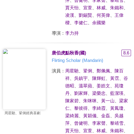
萍
、
曾健明
、
李家聲
、
黎靖雪
、
賈天怡
、
宣萱
、
林威
、
朱鐵和
、
凌漢
、
劉錫賢
、
何英偉
、
王偉
樑
、
李健仁
、
余國樂
導演：
李力持
唐伯虎點秋香(國)
8.6
Flirting Scholar (Mandarin)
演員：
周星馳
、
鞏俐
、
鄭佩佩
、
陳百
祥
、
吳鎮宇
、
陳輝虹
、
黃霑
、
谷
德昭
、
溫翠蘋
、
姜皓文
、
苑瓊
丹
、
劉家輝
、
梁榮忠
、
藍潔瑛
、
陳家碧
、
朱咪咪
、
黃一山
、
梁家
仁
、
黎彼得
、
李綺霞
、
黃鳳瓊
、
周星馳、鞏俐經典喜劇
梁綺麗
、
黃穎儀
、
金磊
、
吳越
萍
、
曾健明
、
李家聲
、
黎靖雪
、
賈天怡
、
宣萱
、
林威
、
朱鐵和
、