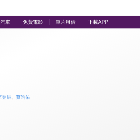
汽車
免費電影
單片租借
下載APP
李翌辰
、
蔡昀佑