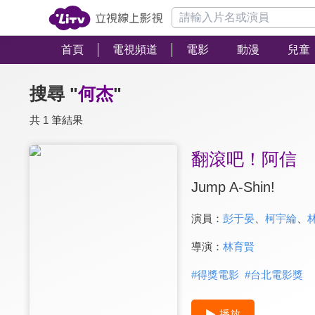
首頁
電視頻道
電影
動漫
兒童
搜尋 "
何杰
"
共 1 筆結果
翻滾吧！阿信
Jump A-Shin!
演員：
彭于晏
、
柯宇綸
、
導演：
林育賢
#
得獎電影
#
台北電影獎
播放