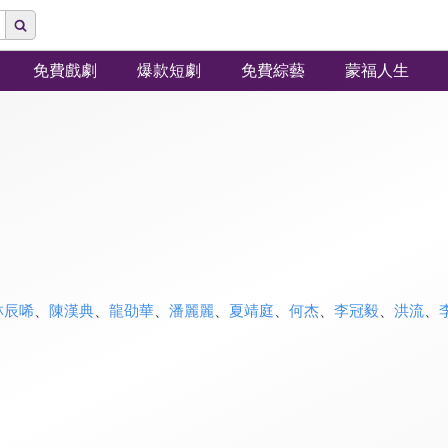
免費戲劇
爆款短劇
免費綜藝
蒙福人生
林辰唏
、
陳漢典
、
龍劭華
、
潘麗麗
、
夏靖庭
、
何杰
、
李冠毅
、
洪流
、