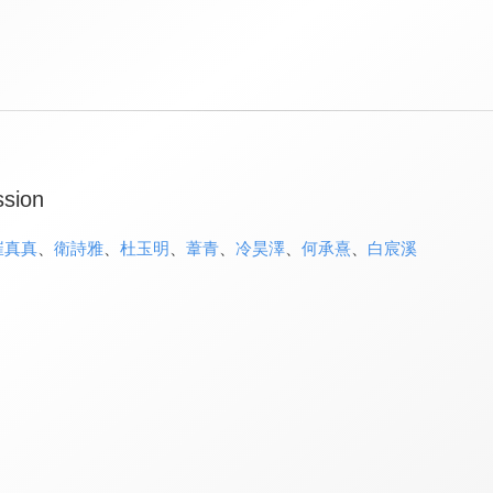
ssion
崔真真
、
衛詩雅
、
杜玉明
、
葦青
、
冷昊澤
、
何承熹
、
白宸溪