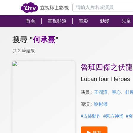
首頁
電視頻道
電影
動漫
兒童
搜尋 "
何承熹
"
共 2 筆結果
魯班四傑之伏龍
Luban four Heroes
演員：
王潤澤
、
寧心
、
杜
導演：
劉彬傑
#
古裝動作
#
東方神怪
#
奇
播放