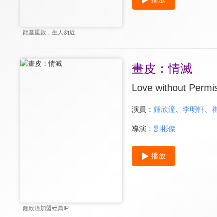
龍墓重啟，生人勿近
畫皮：情滅
Love without Permi
演員：
鍾欣潼
、
李明軒
、
導演：
劉彬傑
播放
鍾欣潼加盟經典IP