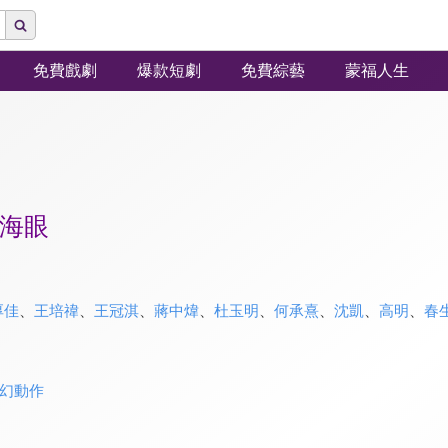
免費戲劇
爆款短劇
免費綜藝
蒙福人生
海眼
厚佳
、
王培禕
、
王冠淇
、
蔣中煒
、
杜玉明
、
何承熹
、
沈凱
、
高明
、
春
幻動作