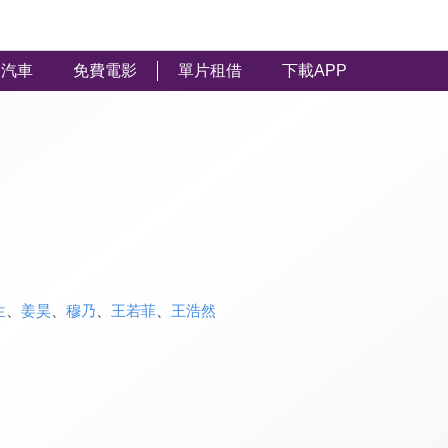
汽車
免費電影
單片租借
下載APP
生
、
姜昊
、
穆乃
、
王若菲
、
王浩然