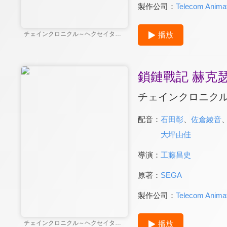
製作公司：
Telecom Animat
播放
チェインクロニクル～ヘクセイタスの閃～
鎖鏈戰記 赫克
チェインクロニク
配音：
石田彰
、
佐倉綾音
大坪由佳
導演：
工藤昌史
原著：
SEGA
製作公司：
Telecom Animat
播放
チェインクロニクル～ヘクセイタスの閃～