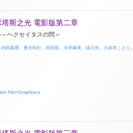
瑟塔斯之光 電影版第二章
ル～ヘクセイタスの閃～
、
内田真禮
、
豊永利行
、
内田彩
、
今井麻美
、
緑川光
、
小岩井ことり
ion Film×Graphinica