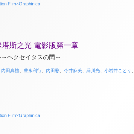
ion Film×Graphinica
瑟塔斯之光 電影版第一章
ル～ヘクセイタスの閃～
、
内田真禮
、
豊永利行
、
内田彩
、
今井麻美
、
緑川光
、
小岩井ことり
ion Film×Graphinica