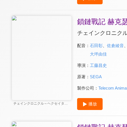
鎖鏈戰記 赫克
チェインクロニク
配音：
石田彰
、
佐倉綾音
大坪由佳
導演：
工藤昌史
原著：
SEGA
製作公司：
Telecom Animat
播放
チェインクロニクル～ヘクセイタスの閃～