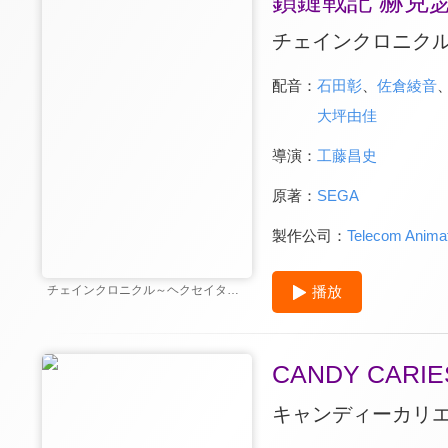
鎖鏈戰記 赫克
チェインクロニク
配音：
石田彰
、
佐倉綾音
大坪由佳
導演：
工藤昌史
原著：
SEGA
製作公司：
Telecom Animat
播放
チェインクロニクル～ヘクセイタスの閃～
CANDY CAR
キャンディーカリ