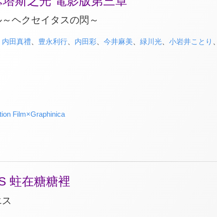
瑟塔斯之光 電影版第三章
ル～ヘクセイタスの閃～
、
内田真禮
、
豊永利行
、
内田彩
、
今井麻美
、
緑川光
、
小岩井ことり
ion Film×Graphinica
IES 蛀在糖糖裡
エス