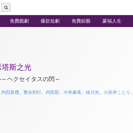
免費戲劇
爆款短劇
免費綜藝
蒙福人生
瑟塔斯之光
ル～ヘクセイタスの閃～
、
内田真禮
、
豊永利行
、
内田彩
、
今井麻美
、
緑川光
、
小岩井ことり