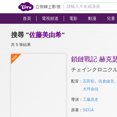
首頁
電視頻道
電影
動漫
兒童
搜尋 "
佐藤美由希
"
共 5 筆結果
鎖鏈戰記 赫克
チェインクロニク
配音：
石田彰
、
佐倉綾音
大坪由佳
導演：
工藤昌史
原著：
SEGA