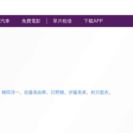
汽車
免費電影
單片租借
下載APP
、
柳田淳一
、
佐藤美由希
、
日野聰
、
伊藤美來
、
村川梨衣
、