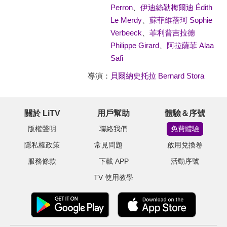
Perron
、
伊迪絲勒梅爾迪 Édith
Le Merdy
、
蘇菲維蓓珂 Sophie
Verbeeck
、
菲利普吉拉德
Philippe Girard
、
阿拉薩菲 Alaa
Safi
導演：
貝爾納史托拉 Bernard Stora
關於 LiTV
用戶幫助
體驗＆序號
版權聲明
聯絡我們
免費體驗
隱私權政策
常見問題
啟用兌換卷
服務條款
下載 APP
活動序號
TV 使用教學