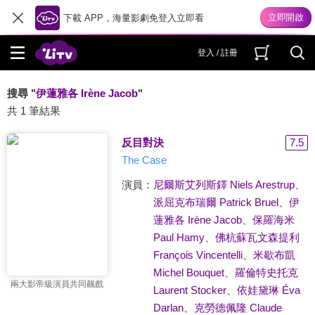
下載 APP，海量影劇免登入立即看
登入 / 註冊
搜尋 "
伊蓮雅各 Irène Jacob
"
共 1 筆結果
反目對決
7.5
The Case
演員：
尼爾斯艾列斯鐸 Niels Arestrup
、
派屈克布瑞爾 Patrick Bruel
、
伊
蓮雅各 Irène Jacob
、
保羅海米
Paul Hamy
、
佛杭蘇瓦文森提利
François Vincentelli
、
米歇布凱
Michel Bouquet
、
羅倫特史托克
兩大影帝級演員共同飆戲
Laurent Stocker
、
依娃黛琳 Éva
Darlan
、
克勞德佩隆 Claude