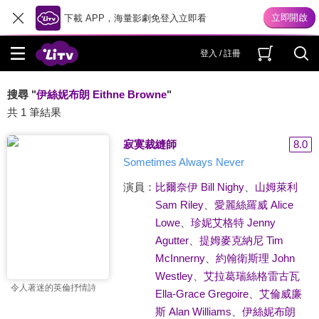
下載 APP，海量影劇免登入立即看
登入 / 註冊
搜尋 "
伊絲妮布朗 Eithne Browne
"
共 1 筆結果
寂寞裁縫師
8.0
Sometimes Always Never
演員：
比爾奈伊 Bill Nighy
、
山姆萊利
Sam Riley
、
愛麗絲羅威 Alice
Lowe
、
珍妮艾格特 Jenny
Agutter
、
提姆麥克納尼 Tim
McInnerny
、
約翰衛斯理 John
Westley
、
艾拉葛瑞絲格雷古瓦
令人著迷的英倫抒情詩
Ella-Grace Gregoire
、
艾倫威廉
斯 Alan Williams
、
伊絲妮布朗