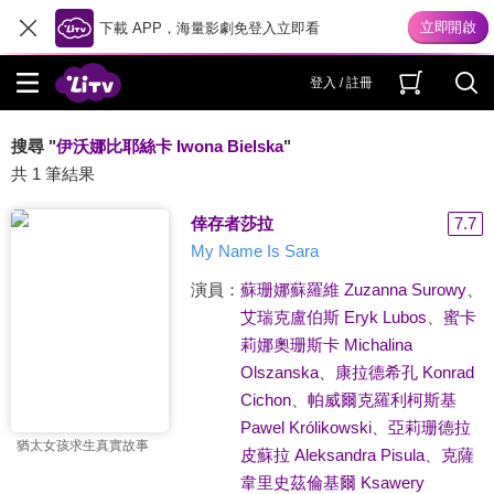
下載 APP，海量影劇免登入立即看
登入 / 註冊
搜尋 "
伊沃娜比耶絲卡 Iwona Bielska
"
共 1 筆結果
倖存者莎拉
7.7
My Name Is Sara
演員：
蘇珊娜蘇羅維 Zuzanna Surowy
、
艾瑞克盧伯斯 Eryk Lubos
、
蜜卡
莉娜奧珊斯卡 Michalina
Olszanska
、
康拉德希孔 Konrad
Cichon
、
帕威爾克羅利柯斯基
Pawel Królikowski
、
亞莉珊德拉
猶太女孩求生真實故事
皮蘇拉 Aleksandra Pisula
、
克薩
韋里史茲倫基爾 Ksawery