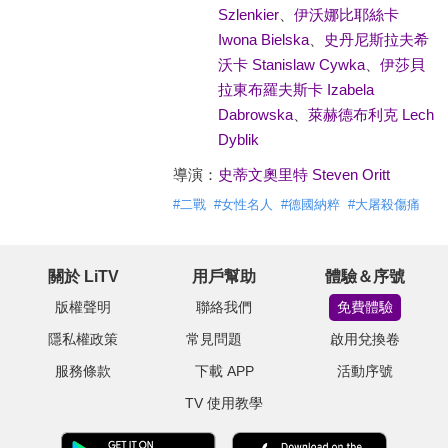
Szlenkier
、
伊沃娜比耶絲卡
Iwona Bielska
、
史丹尼斯拉夫希
沃卡 Stanislaw Cywka
、
伊莎貝
拉東布羅夫斯卡 Izabela
Dabrowska
、
萊赫德布利克 Lech
Dyblik
導演：
史蒂文奧里特 Steven Oritt
#
二戰
#
女性名人
#
德國納粹
#
大屠殺傷痛
關於 LiTV
用戶幫助
體驗＆序號
版權聲明
聯絡我們
免費體驗
隱私權政策
常見問題
啟用兌換卷
服務條款
下載 APP
活動序號
TV 使用教學