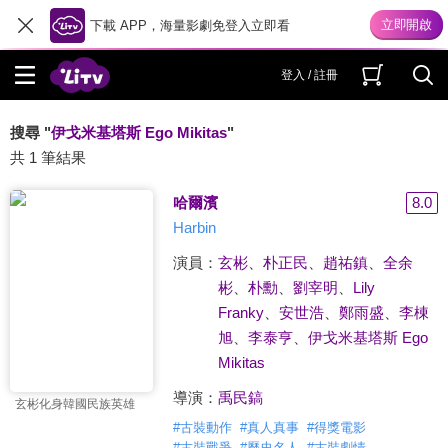
下載 APP，海量影劇免登入立即看
登入 / 註冊
搜尋 "
伊戈米基塔斯 Ego Mikitas
"
共 1 筆結果
哈爾濱
8.0
Harbin
演員：
玄彬
、
朴正民
、
趙祐鎮
、
全余
彬
、
朴勳
、
劉宰明
、
Lily
Franky
、
安世浩
、
鄭雨盛
、
李棟
旭
、
李泰亨
、
伊戈米基塔斯 Ego
Mikitas
導演：
禹民鎬
玄彬化身韓國民族英雄
#
古裝動作
#
真人真事
#
得獎電影
#
古裝戰爭
#
歷史名人
#
古裝劇情