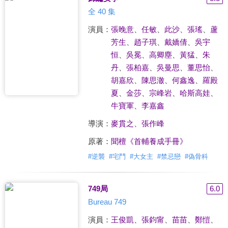
全 40 集
演員：
張晚意
、
任敏
、
此沙
、
張瑤
、
蘆
芳生
、
趙子琪
、
戴嬌倩
、
吳宇
恒
、
吳冕
、
高卿塵
、
黃猛
、
朱
丹
、
張柏嘉
、
吳曼思
、
董思怡
、
胡嘉欣
、
陳思澈
、
何鑫逸
、
羅殿
夏
、
金莎
、
宗峰岩
、
哈斯高娃
、
牛寶軍
、
李嘉鑫
導演：
麥貫之
、
張作峰
原著：
聞檀《首輔養成手冊》
#
逆襲
#
宅鬥
#
大女主
#
禁忌戀
#
偽骨科
749局
6.0
Bureau 749
演員：
王俊凱
、
張鈞甯
、
苗苗
、
鄭愷
、