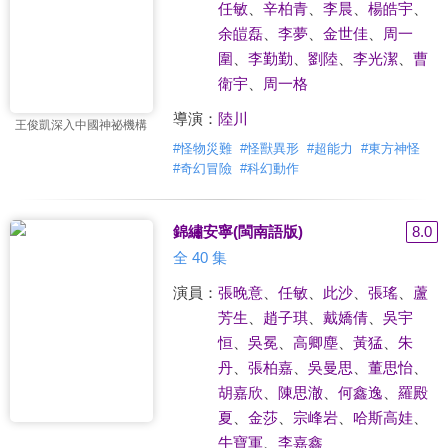
任敏
、
辛柏青
、
李晨
、
楊皓宇
、
余皚磊
、
李夢
、
金世佳
、
周一
圍
、
李勤勤
、
劉陸
、
李光潔
、
曹
衛宇
、
周一格
導演：
陸川
王俊凱深入中國神祕機構
#
怪物災難
#
怪獸異形
#
超能力
#
東方神怪
#
奇幻冒險
#
科幻動作
錦繡安寧(閩南語版)
8.0
全 40 集
演員：
張晚意
、
任敏
、
此沙
、
張瑤
、
蘆
芳生
、
趙子琪
、
戴嬌倩
、
吳宇
恒
、
吳冕
、
高卿塵
、
黃猛
、
朱
丹
、
張柏嘉
、
吳曼思
、
董思怡
、
胡嘉欣
、
陳思澈
、
何鑫逸
、
羅殿
夏
、
金莎
、
宗峰岩
、
哈斯高娃
、
牛寶軍
、
李嘉鑫