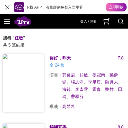
下載 APP，海量影劇免登入立即看
登入 / 註冊
搜尋 "
任敏
"
共 5 筆結果
你好，昨天
7.8
全 24 集
演員：
郭俊辰
、
任敏
、
姜冠南
、
孫伊
涵
、
張志浩
、
李星辰
、
陳月末
、
海鈴
、
李崇霄
、
霍青
、
劉竹
、
田
玲
、
曹翠芬
導演：
高希希
錦繡安寧
8.8