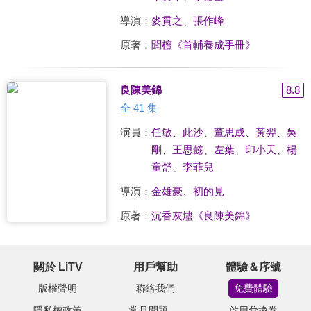
導演：
麥貫之
、
張作峰
原著：
聞檀《首輔養成手冊》
良陳美錦
8.8
全 41 集
演員：
任敏
、
此沙
、
董思成
、
黃羿
、
吳
剛
、
王思懿
、
左葉
、
印小天
、
楊
童舒
、
李菲兒
導演：
金雄豪
、
初的見
原著：
沉香灰燼《良陳美錦》
關於 LiTV
用戶幫助
體驗＆序號
版權聲明
聯絡我們
免費體驗
隱私權政策
常見問題
啟用兌換卷