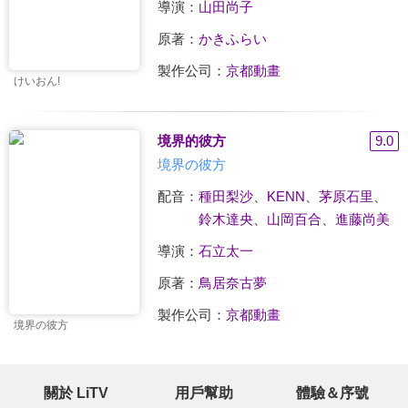
導演：
山田尚子
原著：
かきふらい
製作公司：
京都動畫
けいおん!
境界的彼方
9.0
境界の彼方
配音：
種田梨沙
、
KENN
、
茅原石里
、
鈴木達央
、
山岡百合
、
進藤尚美
導演：
石立太一
原著：
鳥居奈古夢
製作公司：
京都動畫
境界の彼方
關於 LiTV
用戶幫助
體驗＆序號