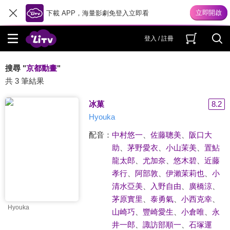
下載 APP，海量影劇免登入立即看
登入 / 註冊
搜尋 "
京都動畫
"
共 3 筆結果
冰菓
8.2
Hyouka
配音：
中村悠一
、
佐藤聰美
、
阪口大
助
、
茅野愛衣
、
小山茉美
、
置鮎
龍太郎
、
尤加奈
、
悠木碧
、
近藤
孝行
、
阿部敦
、
伊瀨茉莉也
、
小
清水亞美
、
入野自由
、
廣橋涼
、
茅原實里
、
泰勇氣
、
小西克幸
、
Hyouka
山崎巧
、
豐崎愛生
、
小倉唯
、
永
井一郎
、
諏訪部順一
、
石塚運