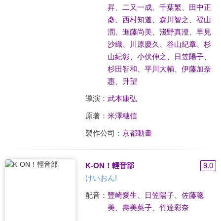
昇
、
二又一成
、
千葉繁
、
田中正
彥
、
西村知道
、
森川智之
、
福山
潤
、
進藤尚美
、
淺野真澄
、
早見
沙織
、
川原慶久
、
谷山紀章
、
杉
山紀彰
、
小伏伸之
、
日笠陽子
、
杉田智和
、
平川大輔
、
伊藤加奈
惠
、
升望
導演：
武本康弘
原著：
米澤穗信
製作公司：
京都動畫
K-ON！輕音部
9.0
けいおん!
配音：
豐崎愛生
、
日笠陽子
、
佐藤聰
美
、
壽美菜子
、
竹達彩奈