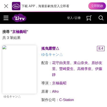
下載 APP，海量影劇免登入立即看
登入 / 註冊
搜尋 "
京極義昭
"
共 3 筆結果
搖曳露營△
8.4
ゆるキャン△
配音：
花守由美里
、
東山奈央
、
原紗友
里
、
豐崎愛生
、
高橋李依
、
伊藤
靜
導演：
京極義昭
原著：
Afro
ゆるキャン△
製作公司：
C-Station