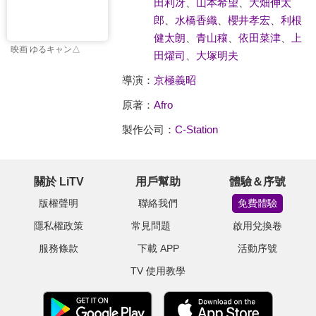
田利冴
、
山本希望
、
大畑伸太
郎
、
水橋香織
、
櫻井孝宏
、
利根
健太朗
、
青山穰
、
依田菜津
、
上
映画 ゆるキャン△
田燿司
、
大塚明夫
導演：
京極義昭
原著：
Afro
製作公司：
C-Station
關於 LiTV
用戶幫助
體驗＆序號
版權聲明
聯絡我們
免費體驗
隱私權政策
常見問題
啟用兌換卷
服務條款
下載 APP
活動序號
TV 使用教學