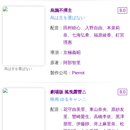
烏鴉不擇主
8.0
烏は主を選ばない
配音：
田村睦心
、
入野自由
、
本泉莉
奈
、
七海弘希
、
福原綾香
、
釘宮
理惠
導演：
京極義昭
原著：
阿部智里
烏は主を選ばない
製作公司：
Pierrot
劇場版 搖曳露營△
8.0
映画 ゆるキャン△
配音：
花守由美里
、
東山奈央
、
原紗友
里
、
豐崎愛生
、
高橋李依
、
黑澤
朋世
、
伊藤靜
、
井上麻里奈
、
松