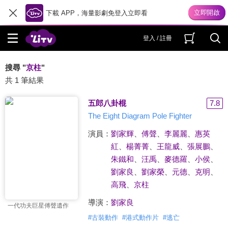
下載 APP，海量影劇免登入立即看
登入 / 註冊
搜尋 "
京柱
"
共 1 筆結果
五郎八卦棍
7.8
The Eight Diagram Pole Fighter
演員：
劉家輝
、
傅聲
、
李麗麗
、
惠英
紅
、
楊菁菁
、
王龍威
、
張展鵬
、
朱鐵和
、
汪禹
、
麥德羅
、
小侯
、
劉家良
、
劉家榮
、
元德
、
克明
、
高飛
、
京柱
導演：
劉家良
一代功夫巨星傅聲遺作
#
古裝動作
#
港式動作片
#
逃亡