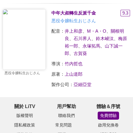
中年大叔轉生反派千金
9.3
悪役令嬢転生おじさん
配音：
井上和彦
、
M・A・O
、
關根明
良
、
石川界人
、
鈴木崚汰
、
梅原
裕一郎
、
永塚拓馬
、
山下誠一
郎
、
古賀葵
導演：
竹内哲也
悪役令嬢転生おじさん
原著：
上山道郎
製作公司：
亞細亞堂
關於 LiTV
用戶幫助
體驗＆序號
版權聲明
聯絡我們
免費體驗
隱私權政策
常見問題
啟用兌換卷