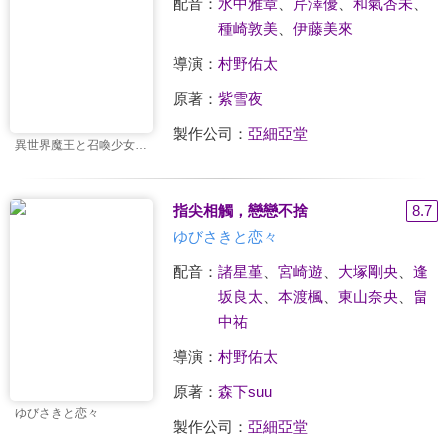
配音：
水中雅章
、
芹澤優
、
和氣杏未
、
種崎敦美
、
伊藤美來
導演：
村野佑太
原著：
紫雪夜
製作公司：
亞細亞堂
異世界魔王と召喚少女の奴隷魔術
指尖相觸，戀戀不捨
8.7
ゆびさきと恋々
配音：
諸星堇
、
宮崎遊
、
大塚剛央
、
逢
坂良太
、
本渡楓
、
東山奈央
、
畠
中祐
導演：
村野佑太
原著：
森下suu
ゆびさきと恋々
製作公司：
亞細亞堂