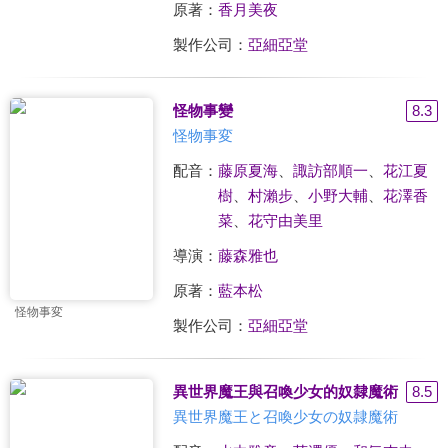
原著：
香月美夜
製作公司：
亞細亞堂
怪物事變
8.3
怪物事変
配音：
藤原夏海
、
諏訪部順一
、
花江夏
樹
、
村瀨步
、
小野大輔
、
花澤香
菜
、
花守由美里
導演：
藤森雅也
原著：
藍本松
怪物事変
製作公司：
亞細亞堂
異世界魔王與召喚少女的奴隸魔術
8.5
異世界魔王と召喚少女の奴隷魔術