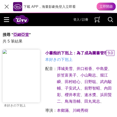
下載 APP，海量影劇免登入立即看
登入 / 註冊
搜尋 "
亞細亞堂
"
共 5 筆結果
小書痴的下剋上：為了成為圖書管理員不
9.0
本好きの下剋上
配音：
澤城美雪
、
井口裕香
、
中島愛
、
折笠富美子
、
小山剛志
、
堀江
瞬
、
田村睦心
、
日野聡
、
武內駿
輔
、
子安武人
、
前野智昭
、
內田
彩
、
櫻井孝宏
、
速水獎
、
浜田賢
二
、
鳥海浩輔
、
田丸篤志
、
本好きの下剋上
導演：
本鄉滿
、
川崎秀樹