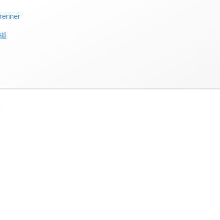
enner
礙
3