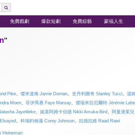
免費戲劇
爆款短劇
免費綜藝
蒙福人生
n
"
d Pike
、
傑米道南 Jamie Dornan
、
史丹利圖奇 Stanley Tucci
、
湯姆
dra Moen
、
菲伊馬賽 Faye Marsay
、
傑瑞米拉厄爾特 Jérémie Laheu
ha Jayetileke
、
妮基阿姆卡伯德 Nikki Amuka-Bird
、
阿曼達茱兒 A
lsayed
、
科瑞約翰遜 Corey Johnson
、
拉德拉維 Raad Rawi
Heineman