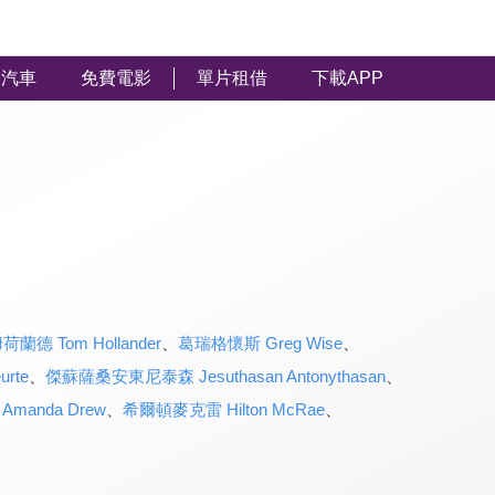
汽車
免費電影
單片租借
下載APP
荷蘭德 Tom Hollander
、
葛瑞格懷斯 Greg Wise
、
rte
、
傑蘇薩桑安東尼泰森 Jesuthasan Antonythasan
、
manda Drew
、
希爾頓麥克雷 Hilton McRae
、