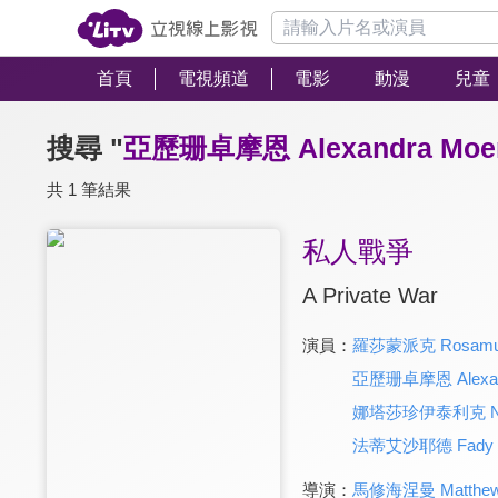
首頁
電視頻道
電影
動漫
兒童
搜尋 "
亞歷珊卓摩恩 Alexandra Moe
共 1 筆結果
私人戰爭
A Private War
演員：
羅莎蒙派克 Rosamun
亞歷珊卓摩恩 Alexan
娜塔莎珍伊泰利克 Natas
法蒂艾沙耶德 Fady E
導演：
馬修海涅曼 Matthew 