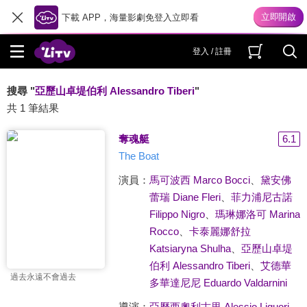
下載 APP，海量影劇免登入立即看
登入 / 註冊
搜尋 "
亞歷山卓堤伯利 Alessandro Tiberi
"
共 1 筆結果
奪魂艇
6.1
The Boat
演員：
馬可波西 Marco Bocci
、
黛安佛
蕾瑞 Diane Fleri
、
菲力浦尼古諾
Filippo Nigro
、
瑪琳娜洛可 Marina
Rocco
、
卡泰麗娜舒拉
Katsiaryna Shulha
、
亞歷山卓堤
伯利 Alessandro Tiberi
、
艾德華
過去永遠不會過去
多華達尼尼 Eduardo Valdarnini
導演：
亞歷西奧利古里 Alessio Liguori