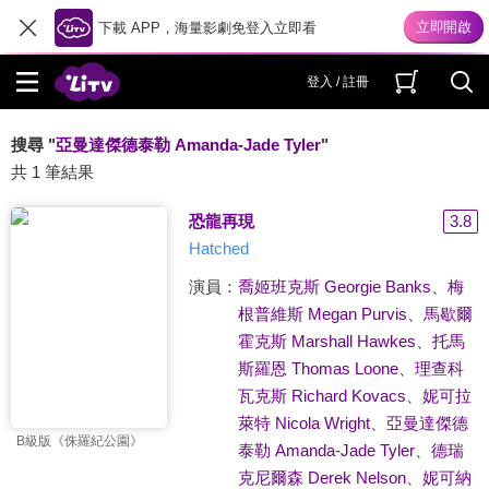
下載 APP，海量影劇免登入立即看
登入 / 註冊
搜尋 "
亞曼達傑德泰勒 Amanda-Jade Tyler
"
共 1 筆結果
恐龍再現
3.8
Hatched
演員：
喬姬班克斯 Georgie Banks
、
梅
根普維斯 Megan Purvis
、
馬歇爾
霍克斯 Marshall Hawkes
、
托馬
斯羅恩 Thomas Loone
、
理查科
瓦克斯 Richard Kovacs
、
妮可拉
萊特 Nicola Wright
、
亞曼達傑德
B級版《侏羅紀公園》
泰勒 Amanda-Jade Tyler
、
德瑞
克尼爾森 Derek Nelson
、
妮可納