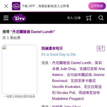
下載 APP，海量影劇免登入立即看
登入 / 註冊
搜尋 "
丹尼爾隆德 Daniel Lundh
"
共 1 筆結果
我倆還有明天
6.7
It's a Good Day to Die
演員：
丹尼爾隆德 Daniel Lundh
、
茱莉
卓雅 Julie Dray
、
安娜亞當斯 Ana
Adams
、
吉兒妮布爾諾德 Jeanne
Bournaud
、
瓦西里庫卡蘭尼
Vassilis Koukalani
、
尼古拉斯波
利 Nicolas Poli
、
瑪德琳普加奇
一場驚心動魄的愛情風暴
Madeleine Pougatch
導演：
約翰蔡 John Chua