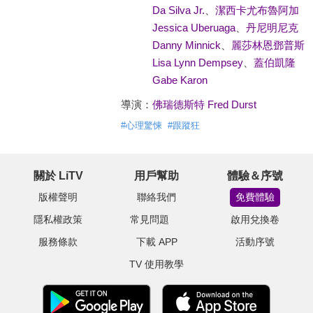
Da Silva Jr.
、
潔西卡尤布魯阿加
Jessica Uberuaga
、
丹尼明尼克
Danny Minnick
、
麗莎林恩鄧普斯
Lisa Lynn Dempsey
、
蓋伯凱隆
Gabe Karon
導演：
佛瑞德斯特 Fred Durst
#
心理驚悚
#
跟蹤狂
關於 LiTV
用戶幫助
體驗＆序號
版權聲明
聯絡我們
免費體驗
隱私權政策
常見問題
啟用兌換卷
服務條款
下載 APP
活動序號
TV 使用教學