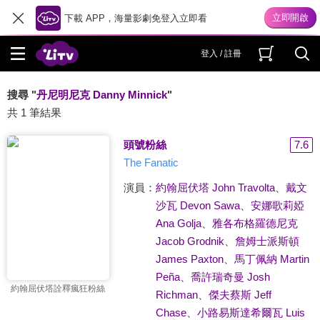
下載 APP，海量影劇免登入立即看
登入 / 註冊
搜尋 "
丹尼明尼克 Danny Minnick
"
共 1 筆結果
頭號粉絲
7.6
The Fanatic
演員：
約翰屈伏塔 John Travolta
、
戴文
沙瓦 Devon Sawa
、
安娜歌莉婭
Ana Golja
、
雅各布格羅德尼克
Jacob Grodnik
、
詹姆士派斯頓
James Paxton
、
馬丁佩納 Martin
Peña
、
喬許瑞奇曼 Josh
約翰屈伏塔詮釋瘋狂粉絲
Richman
、
傑夫蔡斯 Jeff
Chase
、
小路易斯達希爾瓦 Luis