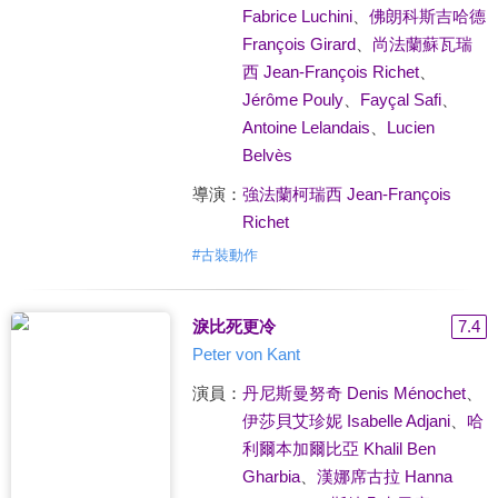
Fabrice Luchini
、
佛朗科斯吉哈德
François Girard
、
尚法蘭蘇瓦瑞
西 Jean-François Richet
、
Jérôme Pouly
、
Fayçal Safi
、
Antoine Lelandais
、
Lucien
Belvès
導演：
強法蘭柯瑞西 Jean-François
Richet
#
古裝動作
淚比死更冷
7.4
Peter von Kant
演員：
丹尼斯曼努奇 Denis Ménochet
、
伊莎貝艾珍妮 Isabelle Adjani
、
哈
利爾本加爾比亞 Khalil Ben
Gharbia
、
漢娜席古拉 Hanna