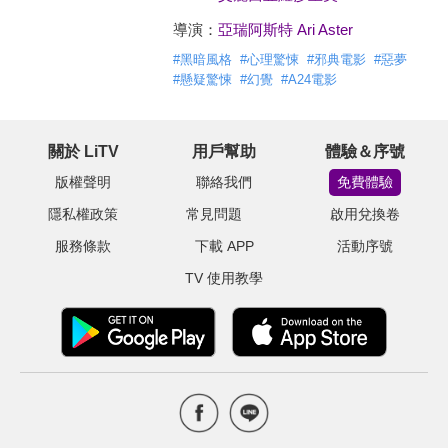
導演：
亞瑞阿斯特 Ari Aster
#
黑暗風格
#
心理驚悚
#
邪典電影
#
惡夢
#
懸疑驚悚
#
幻覺
#
A24電影
關於 LiTV
用戶幫助
體驗＆序號
版權聲明
聯絡我們
免費體驗
隱私權政策
常見問題
啟用兌換卷
服務條款
下載 APP
活動序號
TV 使用教學