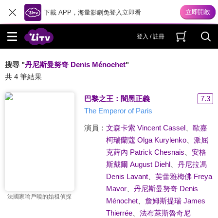
下載 APP，海量影劇免登入立即看
登入 / 註冊
搜尋 "
丹尼斯曼努奇 Denis Ménochet
"
共 4 筆結果
巴黎之王：闇黑正義
7.3
The Emperor of Paris
演員：
文森卡索 Vincent Cassel
、
歐嘉
柯瑞蘭蔻 Olga Kurylenko
、
派屈
克薛內 Patrick Chesnais
、
安格
斯戴爾 August Diehl
、
丹尼拉馮
Denis Lavant
、
芙蕾雅梅佛 Freya
Mavor
、
丹尼斯曼努奇 Denis
法國家喻戶曉的始祖偵探
Ménochet
、
詹姆斯提瑞 James
Thierrée
、
法布萊斯魯奇尼