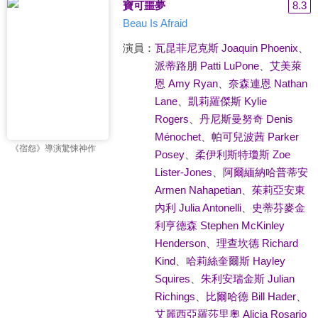
寶可噩夢
8.3
Beau Is Afraid
演員：
瓦昆菲尼克斯 Joaquin Phoenix
、
派蒂路朋 Patti LuPone
、
艾美萊
恩 Amy Ryan
、
奈森連恩 Nathan
Lane
、
凱莉羅傑斯 Kylie
Rogers
、
丹尼斯曼努奇 Denis
Ménochet
、
帕可兒波茜 Parker
《宿怨》導演驚悚神作
Posey
、
柔伊利斯特瓊斯 Zoe
Lister-Jones
、
阿爾緬納哈普蒂安
Armen Nahapetian
、
茱莉亞安東
內利 Julia Antonelli
、
史蒂芬麥金
利亨德森 Stephen McKinley
Henderson
、
理查坎德 Richard
Kind
、
哈莉絲奎爾斯 Hayley
Squires
、
朱利安瑞金斯 Julian
Richings
、
比爾哈德 Bill Hader
、
艾麗西亞羅莎里奧 Alicia Rosario