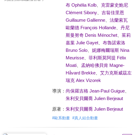
布 Ophélia Kolb
、
克雷蒙史鮑尼
Clément Sibony
、
吉翁佳里恩
Guillaume Gallienne
、
法蘭索瓦
歐蘭德 François Hollande
、
丹尼
斯曼努奇 Denis Ménochet
、
茱莉
嘉葉 Julie Gayet
、
布魯諾索洛
Bruno Solo
、
妮娜梅爾瑞斯 Nina
Meurisse
、
菲利斯莫阿提 Félix
Moati
、
孟納哈佛貝肯 Magne-
Håvard Brekke
、
艾力克斯威茲左
瑞克 Alex Vizorek
導演：
尚保羅吉格 Jean-Paul Guigue
、
朱利安貝爾喬 Julien Berjeaut
原著：
朱利安貝爾喬 Julien Berjeaut
#
歐系動畫
#
真人結合動畫