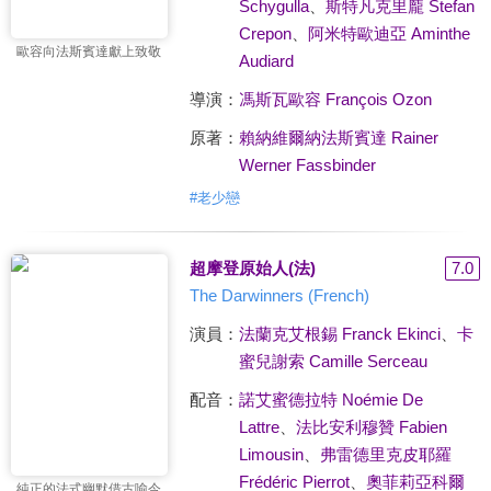
Schygulla
、
斯特凡克里龐 Stefan
Crepon
、
阿米特歐迪亞 Aminthe
歐容向法斯賓達獻上致敬
Audiard
導演：
馮斯瓦歐容 François Ozon
原著：
賴納維爾納法斯賓達 Rainer
Werner Fassbinder
#
老少戀
超摩登原始人(法)
7.0
The Darwinners (French)
演員：
法蘭克艾根錫 Franck Ekinci
、
卡
蜜兒謝索 Camille Serceau
配音：
諾艾蜜德拉特 Noémie De
Lattre
、
法比安利穆贊 Fabien
Limousin
、
弗雷德里克皮耶羅
Frédéric Pierrot
、
奧菲莉亞科爾
純正的法式幽默借古喻今