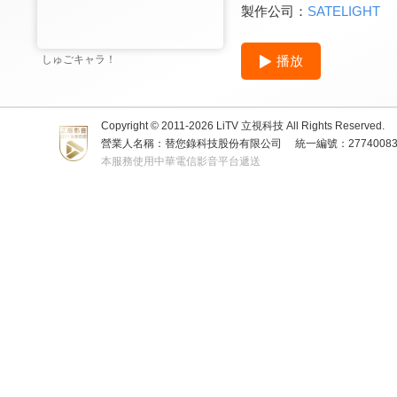
製作公司：
SATELIGHT
播放
しゅごキャラ！
Copyright © 2011-
2026
LiTV 立視科技 All Rights Reserved.
營業人名稱：替您錄科技股份有限公司
統一編號：2774008
本服務使用中華電信影音平台遞送