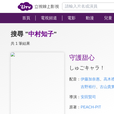
首頁
電視頻道
電影
動漫
兒童
搜尋 "
中村知子
"
共 1 筆結果
守護甜心
しゅごキャラ！
配音：
伊藤加奈惠
、
高木
吉野裕行
、
古山貴
導演：
安田賢司
原著：
PEACH-PIT