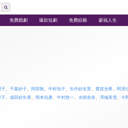
免費戲劇
爆款短劇
免費綜藝
蒙福人生
禮子
、
千葉紗子
、
阿部敦
、
中村知子
、
矢作紗友里
、
齋賀光希
、
阿澄
實子
、
成田紗矢香
、
岡本信彥
、
中村悠一
、
水樹奈奈
、
澤城美雪
、
今