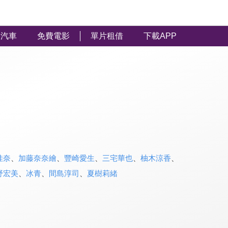
汽車
免費電影
單片租借
下載APP
佳奈
、
加藤奈奈繪
、
豐崎愛生
、
三宅華也
、
柚木涼香
、
野宏美
、
冰青
、
間島淳司
、
夏樹莉緒