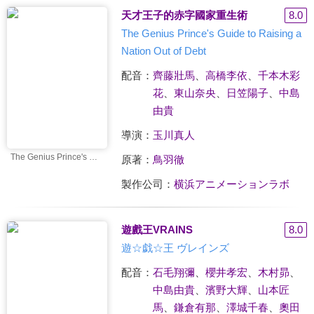
天才王子的赤字國家重生術
8.0
The Genius Prince's Guide to Raising a
Nation Out of Debt
配音：
齊藤壯馬
、
高橋李依
、
千本木彩
花
、
東山奈央
、
日笠陽子
、
中島
由貴
導演：
玉川真人
The Genius Prince's Guide to Raising a Nation Out of Debt
原著：
鳥羽徹
製作公司：
横浜アニメーションラボ
遊戲王VRAINS
8.0
遊☆戯☆王 ヴレインズ
配音：
石毛翔彌
、
櫻井孝宏
、
木村昴
、
中島由貴
、
濱野大輝
、
山本匠
馬
、
鎌倉有那
、
澤城千春
、
奧田