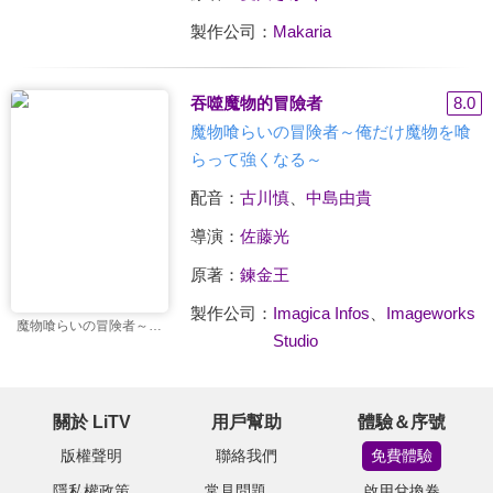
製作公司：
Makaria
吞噬魔物的冒險者
8.0
魔物喰らいの冒険者～俺だけ魔物を喰
らって強くなる～
配音：
古川慎
、
中島由貴
導演：
佐藤光
原著：
鍊金王
製作公司：
Imagica Infos
、
Imageworks
魔物喰らいの冒険者～俺だけ魔物を喰らって強くなる～
Studio
關於 LiTV
用戶幫助
體驗＆序號
版權聲明
聯絡我們
免費體驗
隱私權政策
常見問題
啟用兌換卷