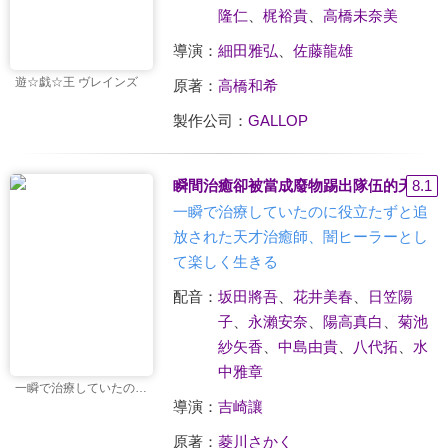
隆仁
、
梶裕貴
、
高橋未奈美
導演：
細田雅弘
、
佐藤龍雄
遊☆戯☆王 ヴレインズ
原著：
高橋和希
製作公司：
GALLOP
瞬間治癒卻被當成廢物踢出隊伍的天才治
8.1
一瞬で治療していたのに役立たずと追
放された天才治癒師、闇ヒーラーとし
て楽しく生きる
配音：
坂田將吾
、
花井美春
、
日笠陽
子
、
永瀨安奈
、
陽高真白
、
菊池
紗矢香
、
中島由貴
、
八代拓
、
水
中雅章
一瞬で治療していたのに役立たずと追放された天才治癒師、闇ヒーラーとして楽しく生きる
導演：
吉崎讓
原著：
菱川さかく