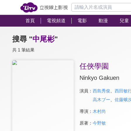
首頁
電視頻道
電影
動漫
兒童
搜尋 "
中尾彬
"
共 1 筆結果
任俠學園
Ninkyo Gakuen
演員：
西島秀俊
、
西田敏
高木ブー
、
佐藤蛾
導演：
木村尚
原著：
今野敏