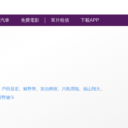
汽車
免費電影
單片租借
下載APP
、
戶田昌宏
、
豬野學
、
加治將樹
、
川島潤哉
、
福山翔大
、
狩野健斗