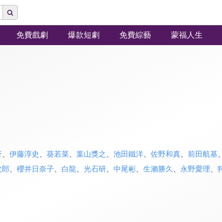
免費戲劇
爆款短劇
免費綜藝
蒙福人生
行
、
伊藤淳史
、
葵若菜
、
葉山獎之
、
池田鐵洋
、
佐野和真
、
前田航基
次郎
、
櫻井日奈子
、
白龍
、
光石研
、
中尾彬
、
生瀨勝久
、
永野愛理
、