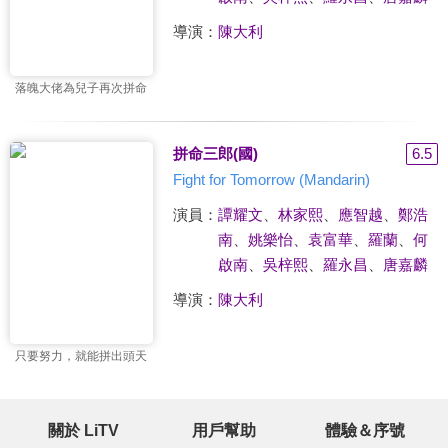
導演：
陳大利
落魄大佬為兒子再次拼命
拼命三郎(國)
6.5
Fight for Tomorrow (Mandarin)
演員：
譚耀文
、
林家熙
、
應智越
、
鄭浩
南
、
姚樂怡
、
袁富華
、
羅蘭
、
何
啟南
、
吳梓熙
、
羅永昌
、
唐嘉麟
導演：
陳大利
只要努力，就能拼出頭天
關於 LiTV
用戶幫助
體驗＆序號