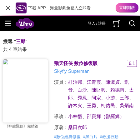
下載 APP，海量影劇免登入立即看
登入 / 註冊
搜尋 "
三郎
"
共 4 筆結果
飛天怪俠 數位修復版
6.1
Skyfly Superman
演員：
桂治邦
、
江青霞
、
陳淑貞
、
凱
音
、
白沙
、
陳財興
、
賴德南
、
太
郎
、
秀鳳
、
阿宗
、
小游
、
三郎
、
許木火
、
王勇
、
柯佑民
、
吳炳南
導演：
小林悟
、
邵寶輝（邵羅輝）
《神龍飛俠》完結篇
原著：
桑田次郎
#
數位經典修復
#
黑白片
#
救援行動