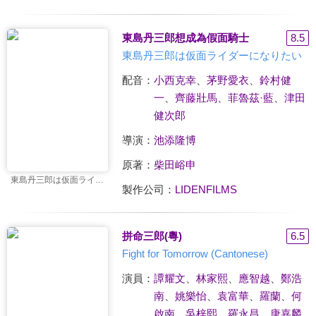
東島丹三郎想成為假面騎士
8.5
東島丹三郎は仮面ライダーになりたい
配音：
小西克幸
、
茅野愛衣
、
鈴村健
一
、
齊藤壯馬
、
菲魯茲·藍
、
津田
健次郎
導演：
池添隆博
原著：
柴田峪申
東島丹三郎は仮面ライダーになりたい
製作公司：
LIDENFILMS
拼命三郎(粵)
6.5
Fight for Tomorrow (Cantonese)
演員：
譚耀文
、
林家熙
、
應智越
、
鄭浩
南
、
姚樂怡
、
袁富華
、
羅蘭
、
何
啟南
、
吳梓熙
、
羅永昌
、
唐嘉麟