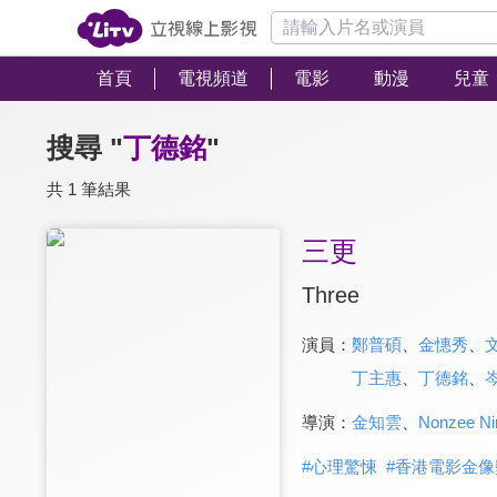
首頁
電視頻道
電影
動漫
兒童
搜尋 "
丁德銘
"
共 1 筆結果
三更
Three
演員：
鄭普碩
、
金憓秀
、
丁主惠
、
丁德銘
、
導演：
金知雲
、
Nonzee 
#
心理驚悚
#
香港電影金像