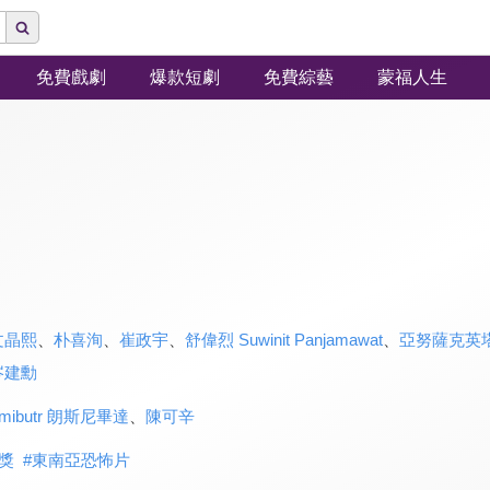
免費戲劇
爆款短劇
免費綜藝
蒙福人生
文晶熙
、
朴喜洵
、
崔政宇
、
舒偉烈 Suwinit Panjamawat
、
亞努薩克英塔索恩
岑建勳
Nimibutr 朗斯尼畢達
、
陳可辛
獎
#
東南亞恐怖片