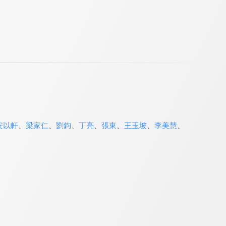
安以軒
、
梁家仁
、
劉鈞
、
丁亮
、
張東
、
王玉坡
、
李美慧
、