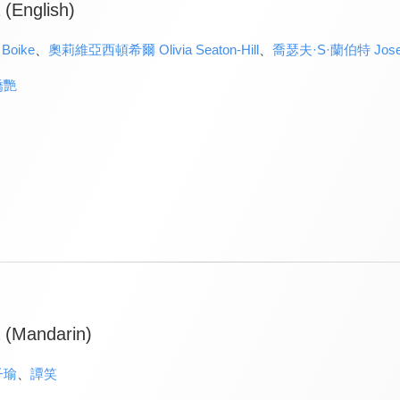
 (English)
Boike
、
奧莉維亞西頓希爾 Olivia Seaton-Hill
、
喬瑟夫·S·蘭伯特 Joseph
嬌艷
a (Mandarin)
子瑜
、
譚笑