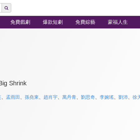
免費戲劇
爆款短劇
免費綜藝
蒙福人生
Big Shrink
笑
、
孟雨田
、
孫堯東
、
趙肖宇
、
萬丹青
、
劉思奇
、
李婉瑤
、
劉沛
、
徐