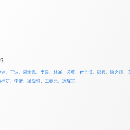
ng
伊健
、
于波
、
周渝民
、
李晨
、
林峯
、
吳尊
、
付辛博
、
邵兵
、
陳之輝
、
晨梓妍
、
李倩
、
梁愛琪
、
王春元
、
馮耀宗