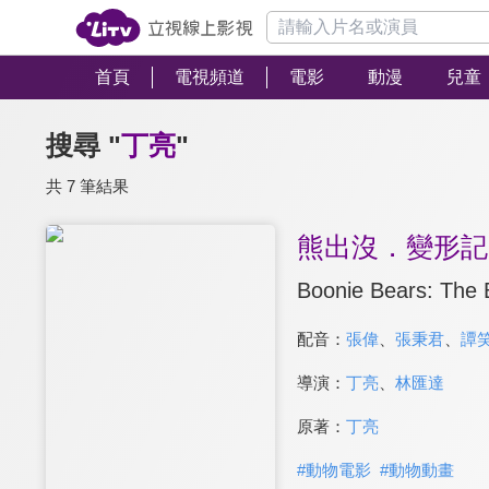
首頁
電視頻道
電影
動漫
兒童
搜尋 "
丁亮
"
共 7 筆結果
熊出沒．變形記
Boonie Bears: The 
配音：
張偉
、
張秉君
、
譚
導演：
丁亮
、
林匯達
原著：
丁亮
#
動物電影
#
動物動畫