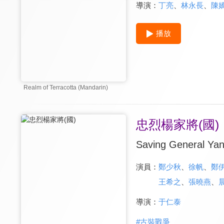
導演：
丁亮
、
林永長
、
陳
播放
Realm of Terracotta (Mandarin)
忠烈楊家將(國)
Saving General Ya
演員：
鄭少秋
、
徐帆
、
鄭
王希之
、
張曉燕
、
導演：
于仁泰
#
古裝戰爭