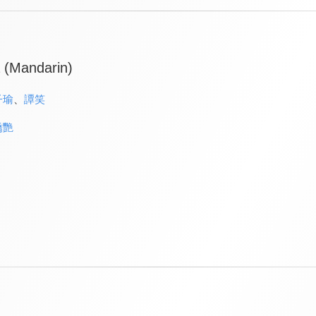
a (Mandarin)
子瑜
、
譚笑
嬌艷