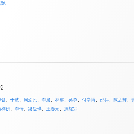
嬌艷
ng
伊健
、
于波
、
周渝民
、
李晨
、
林峯
、
吳尊
、
付辛博
、
邵兵
、
陳之輝
、
晨梓妍
、
李倩
、
梁愛琪
、
王春元
、
馮耀宗