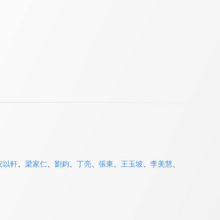
安以軒
、
梁家仁
、
劉鈞
、
丁亮
、
張東
、
王玉坡
、
李美慧
、