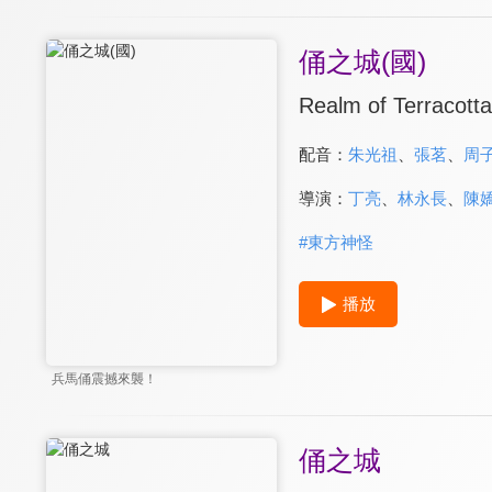
俑之城(國)
Realm of Terracott
配音：
朱光祖
、
張茗
、
周
導演：
丁亮
、
林永長
、
陳
#
東方神怪
播放
兵馬俑震撼來襲！
俑之城