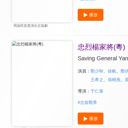
播放
周渝民首度演出古裝劇
忠烈楊家將(粵)
Saving General Ya
演員：
鄭少秋
、
徐帆
、
鄭
王希之
、
張曉燕
、
導演：
于仁泰
#
古裝戰爭
播放