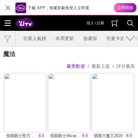
下載 APP，海量影劇免登入立即看
登入 / 註冊
兒童人氣榜
本周更新
放暑假
兒童卡通
魔法
最受歡迎
最新上架
評分最高
假面騎士聖刃 深罪的三重奏(中文版)
8.0
假面騎士Wizard(中文版)
8.0
噴嚏大魔王2020
8.0